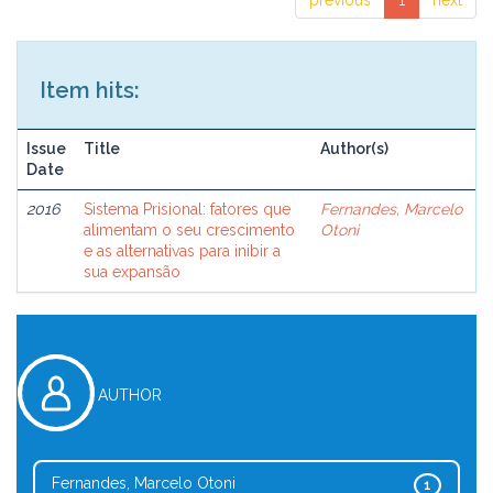
previous
1
next
Item hits:
Issue
Title
Author(s)
Date
2016
Sistema Prisional: fatores que
Fernandes, Marcelo
alimentam o seu crescimento
Otoni
e as alternativas para inibir a
sua expansão
AUTHOR
Fernandes, Marcelo Otoni
1