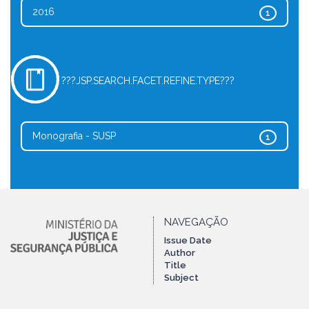
2016
1
???JSP.SEARCH.FACET.REFINE.TYPE???
Monografia - SUSP
1
NAVEGAÇÃO
Issue Date
Author
Title
Subject