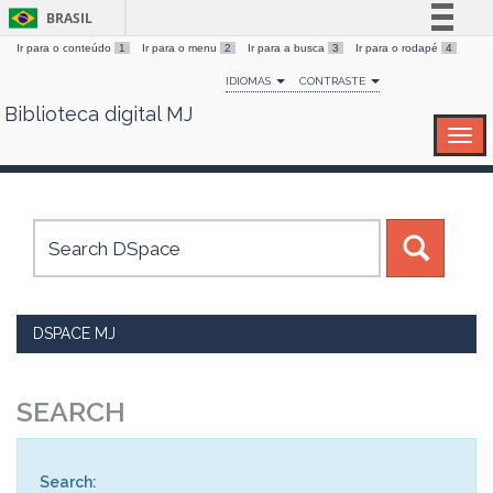
BRASIL
Ir para o conteúdo
1
Ir para o menu
2
Ir para a busca
3
Ir para o rodapé
4
Simplifique!
IDIOMAS
CONTRASTE
Comunica BR
Biblioteca digital MJ
Skip
Participe
navigation
Acesso à informação
Legislação
Canais
DSPACE MJ
SEARCH
Search: