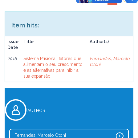
previous
1
next
Item hits:
Issue
Title
Author(s)
Date
2016
Sistema Prisional: fatores que
Fernandes, Marcelo
alimentam o seu crescimento
Otoni
e as alternativas para inibir a
sua expansão
AUTHOR
Fernandes, Marcelo Otoni
1