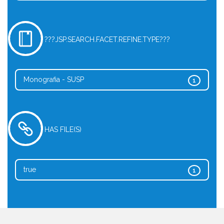
???JSP.SEARCH.FACET.REFINE.TYPE???
Monografia - SUSP
1
HAS FILE(S)
true
1