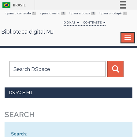
BRASIL
Ir para o conteúdo
1
Ir para o menu
2
Ir para a busca
3
Ir para o rodapé
4
Simplifique!
IDIOMAS
CONTRASTE
Comunica BR
Biblioteca digital MJ
Skip
Participe
navigation
Acesso à informação
Legislação
Canais
DSPACE MJ
SEARCH
Search: