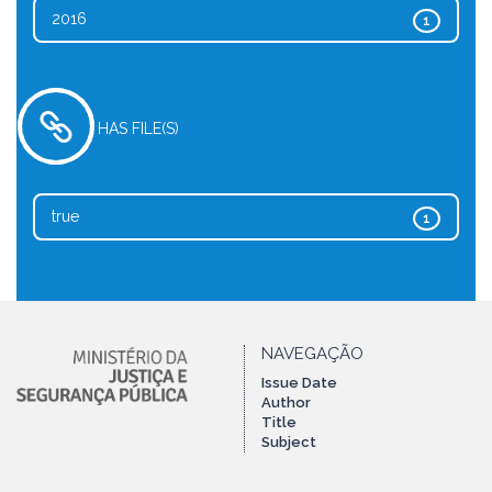
2016
1
HAS FILE(S)
true
1
NAVEGAÇÃO
Issue Date
Author
Title
Subject