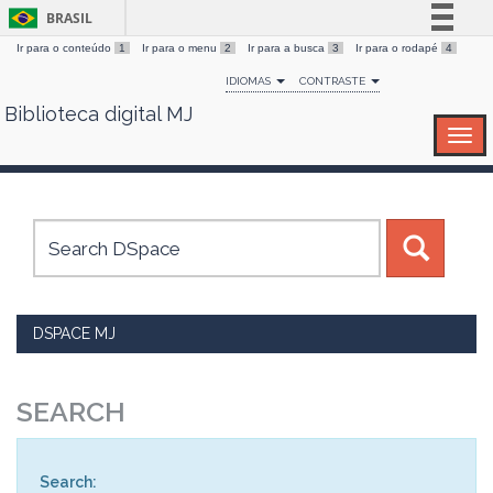
BRASIL
Ir para o conteúdo
1
Ir para o menu
2
Ir para a busca
3
Ir para o rodapé
4
Simplifique!
IDIOMAS
CONTRASTE
Comunica BR
Biblioteca digital MJ
Skip
Participe
navigation
Acesso à informação
Legislação
Canais
DSPACE MJ
SEARCH
Search: