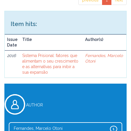
previous
1
next
Item hits:
Issue
Title
Author(s)
Date
2016
Sistema Prisional: fatores que
Fernandes, Marcelo
alimentam o seu crescimento
Otoni
e as alternativas para inibir a
sua expansão
AUTHOR
Fernandes, Marcelo Otoni
1