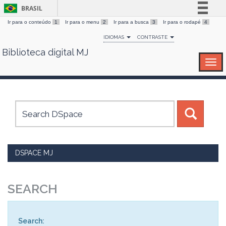
BRASIL
Ir para o conteúdo
1
Ir para o menu
2
Ir para a busca
3
Ir para o rodapé
4
Simplifique!
IDIOMAS
CONTRASTE
Comunica BR
Biblioteca digital MJ
Skip
Participe
navigation
Acesso à informação
Legislação
Canais
DSPACE MJ
SEARCH
Search: