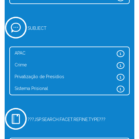
SUBJECT
APAC
1
Crime
1
Privatização de Presídios
1
Sistema Prisional
1
???JSP.SEARCH.FACET.REFINE.TYPE???