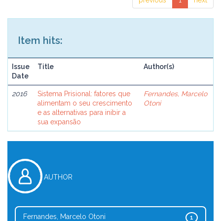
previous
1
next
Item hits:
Issue
Title
Author(s)
Date
2016
Sistema Prisional: fatores que
Fernandes, Marcelo
alimentam o seu crescimento
Otoni
e as alternativas para inibir a
sua expansão
AUTHOR
Fernandes, Marcelo Otoni
1