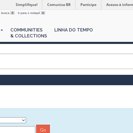
Simplifique!
Comunica BR
Participe
Acesso à infor
 a busca
3
Ir para o rodapé
4
COMMUNITIES
LINHA DO TEMPO
& COLLECTIONS