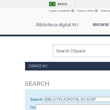
BRASIL
Ir para o conteúdo
1
Ir para o menu
2
Ir para
Skip
Biblioteca digital MJ
BROWSE
navigation
DSPACE MJ
SEARCH
Search:
for