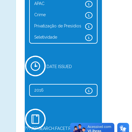
APAC
1
Crime
1
Privatização de Presídios
1
Seletividade
1
DATE ISSUED
2016
1
???JSP.SEARCH.FACET.REFINE.TYPE???