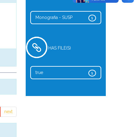
Monografia - SUSP
1
HAS FILE(S)
true
1
next