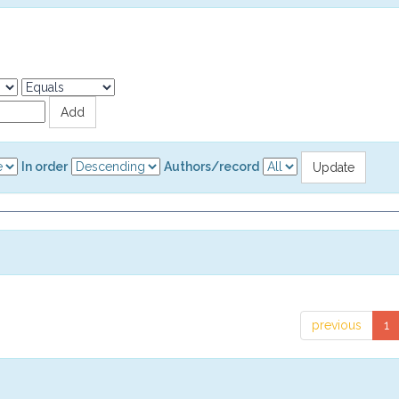
In order
Authors/record
previous
1