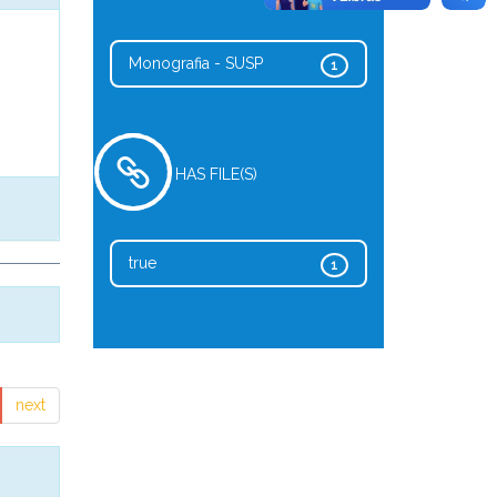
Monografia - SUSP
1
HAS FILE(S)
true
1
next