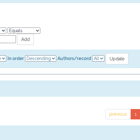
In order
Authors/record
previous
1