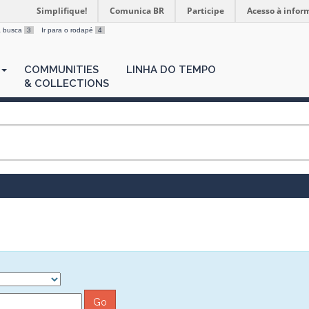
Simplifique!
Comunica BR
Participe
Acesso à infor
 a busca
3
Ir para o rodapé
4
COMMUNITIES
LINHA DO TEMPO
& COLLECTIONS