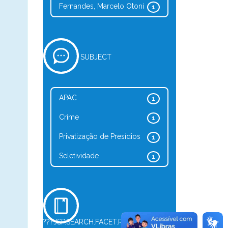
Fernandes, Marcelo Otoni
1
SUBJECT
APAC
1
Crime
1
Privatização de Presídios
1
Seletividade
1
???JSP.SEARCH.FACET.REFINE.TYPE???