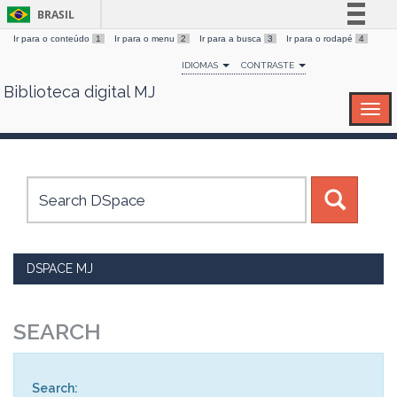
BRASIL
Ir para o conteúdo
1
Ir para o menu
2
Ir para a busca
3
Ir para o rodapé
4
Simplifique!
IDIOMAS
CONTRASTE
Comunica BR
Biblioteca digital MJ
Skip
Participe
navigation
Acesso à informação
Legislação
Canais
DSPACE MJ
SEARCH
Search: