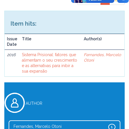
previous
1
next
Item hits:
Issue
Title
Author(s)
Date
2016
Sistema Prisional: fatores que
Fernandes, Marcelo
alimentam o seu crescimento
Otoni
e as alternativas para inibir a
sua expansão
AUTHOR
Fernandes, Marcelo Otoni
1