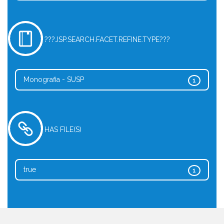
???JSP.SEARCH.FACET.REFINE.TYPE???
Monografia - SUSP
1
HAS FILE(S)
true
1