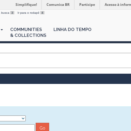
Simplifique!
Comunica BR
Participe
Acesso à infor
 a busca
3
Ir para o rodapé
4
COMMUNITIES
LINHA DO TEMPO
& COLLECTIONS