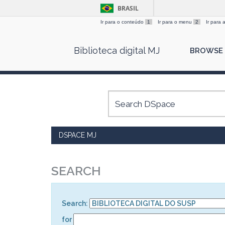
BRASIL
Ir para o conteúdo
1
Ir para o menu
2
Ir para
Skip
Biblioteca digital MJ
BROWSE
navigation
DSPACE MJ
SEARCH
Search:
for