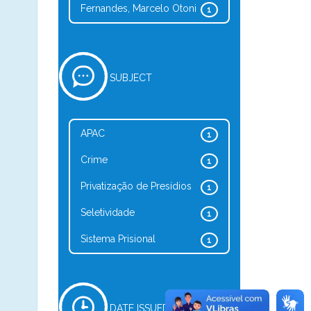
Fernandes, Marcelo Otoni
1
SUBJECT
APAC
1
Crime
1
Privatização de Presídios
1
Seletividade
1
Sistema Prisional
1
DATE ISSUED