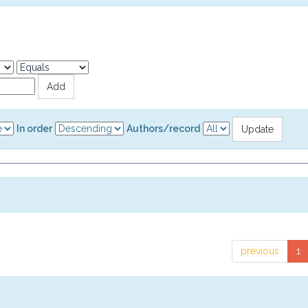
In order
Authors/record
previous
1