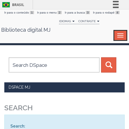
BRASIL
Ir para o conteúdo
1
Ir para o menu
2
Ir para a busca
3
Ir para o rodapé
4
Simplifique!
IDIOMAS
CONTRASTE
Comunica BR
Biblioteca digital MJ
Skip
Participe
navigation
Acesso à informação
Legislação
Canais
DSPACE MJ
SEARCH
Search: