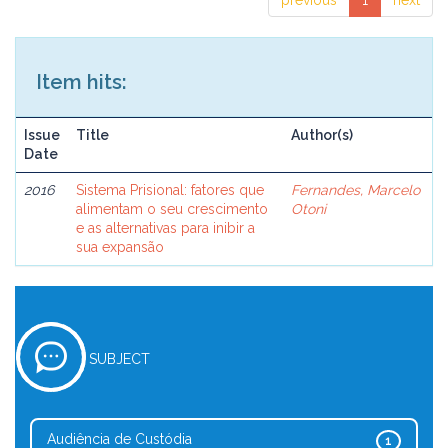
previous
1
next
Item hits:
Issue
Title
Author(s)
Date
2016
Sistema Prisional: fatores que
Fernandes, Marcelo
alimentam o seu crescimento
Otoni
e as alternativas para inibir a
sua expansão
SUBJECT
Audiência de Custódia
1