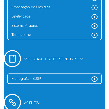
Privatização de Presídios
1
Seletividade
1
Sistema Prisional
1
Tornozeleira
1
???JSP.SEARCH.FACET.REFINE.TYPE???
Monografia - SUSP
1
HAS FILE(S)