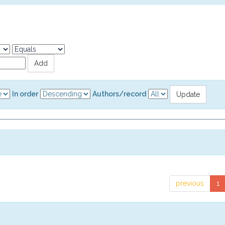
In order
Authors/record
previous
1