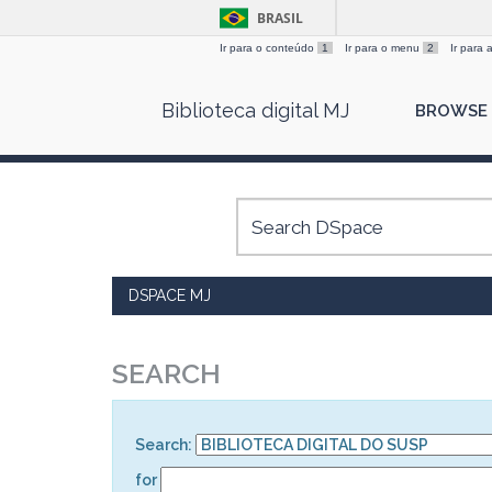
BRASIL
Ir para o conteúdo
1
Ir para o menu
2
Ir para
Skip
Biblioteca digital MJ
BROWSE
navigation
DSPACE MJ
SEARCH
Search:
for