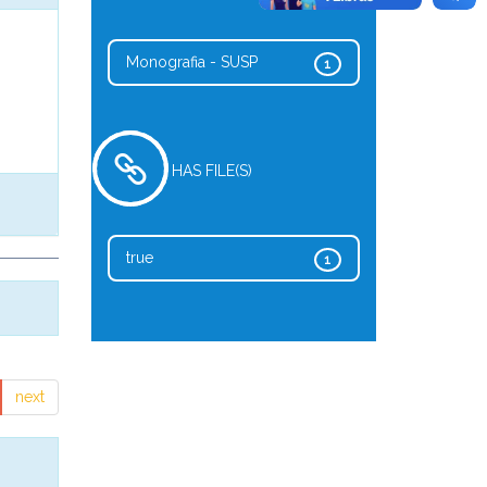
Monografia - SUSP
1
HAS FILE(S)
true
1
next