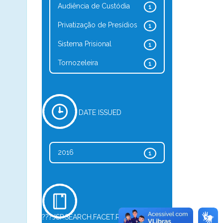
Audiência de Custódia
1
Privatização de Presídios
1
Sistema Prisional
1
Tornozeleira
1
DATE ISSUED
2016
1
???JSP.SEARCH.FACET.REFINE.TYPE???