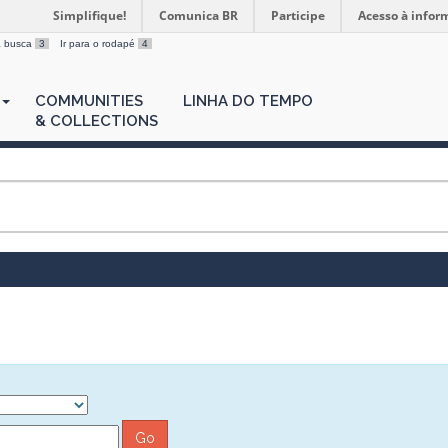
Simplifique!
Comunica BR
Participe
Acesso à infor
 a busca
3
Ir para o rodapé
4
COMMUNITIES
LINHA DO TEMPO
& COLLECTIONS