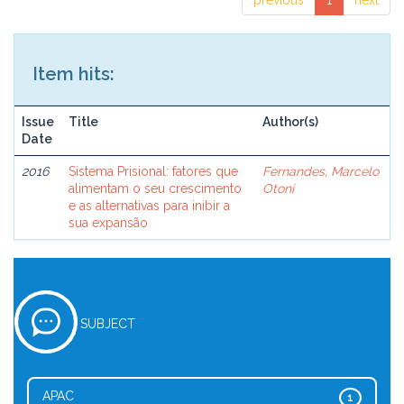
previous
1
next
Item hits:
Issue
Title
Author(s)
Date
2016
Sistema Prisional: fatores que
Fernandes, Marcelo
alimentam o seu crescimento
Otoni
e as alternativas para inibir a
sua expansão
SUBJECT
APAC
1