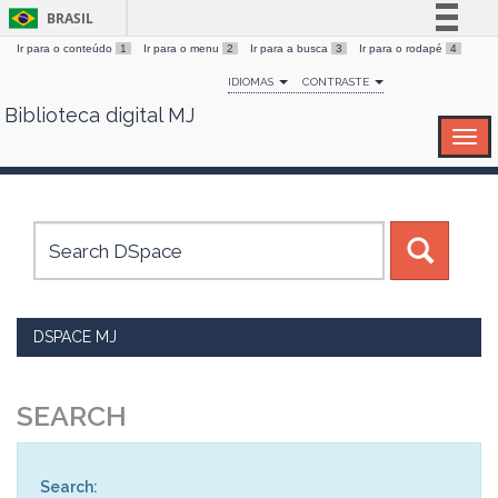
BRASIL
Ir para o conteúdo
1
Ir para o menu
2
Ir para a busca
3
Ir para o rodapé
4
Simplifique!
IDIOMAS
CONTRASTE
Comunica BR
Biblioteca digital MJ
Skip
Participe
navigation
Acesso à informação
Legislação
Canais
DSPACE MJ
SEARCH
Search: