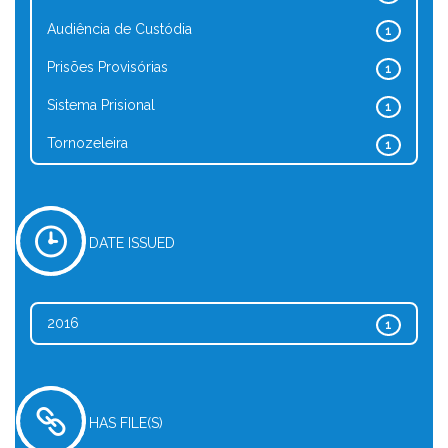
Audiência de Custódia
1
Prisões Provisórias
1
Sistema Prisional
1
Tornozeleira
1
DATE ISSUED
2016
1
HAS FILE(S)