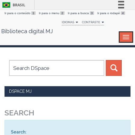
BRASIL
Ir para o conteúdo
1
Ir para o menu
2
Ir para a busca
3
Ir para o rodapé
4
Simplifique!
IDIOMAS
CONTRASTE
Comunica BR
Biblioteca digital MJ
Skip
Participe
navigation
Acesso à informação
Legislação
Canais
DSPACE MJ
SEARCH
Search: