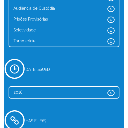
Audiência de Custódia
1
Prisões Provisórias
1
Seletividade
1
Tornozeleira
1
DATE ISSUED
2016
1
HAS FILE(S)