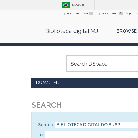
BRASIL
Ir para o conteúdo
1
Ir para o menu
2
Ir para
Skip
Biblioteca digital MJ
BROWSE
navigation
DSPACE MJ
SEARCH
Search:
for