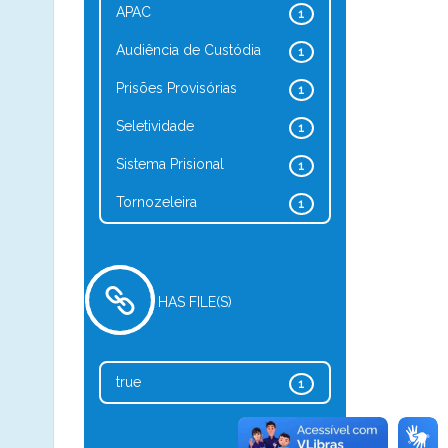
APAC
1
Audiência de Custódia
1
Prisões Provisórias
1
Seletividade
1
Sistema Prisional
1
Tornozeleira
1
HAS FILE(S)
true
1