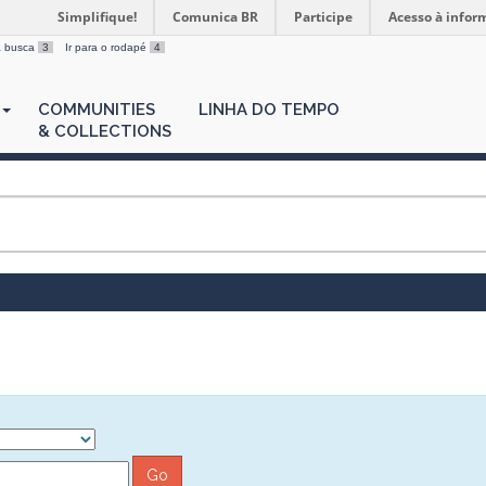
Simplifique!
Comunica BR
Participe
Acesso à infor
 a busca
3
Ir para o rodapé
4
COMMUNITIES
LINHA DO TEMPO
& COLLECTIONS