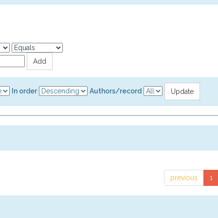
In order
Authors/record
previous
1