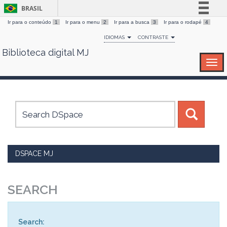
BRASIL
Ir para o conteúdo
1
Ir para o menu
2
Ir para a busca
3
Ir para o rodapé
4
Simplifique!
IDIOMAS
CONTRASTE
Comunica BR
Biblioteca digital MJ
Skip
Participe
navigation
Acesso à informação
Legislação
Canais
DSPACE MJ
SEARCH
Search: