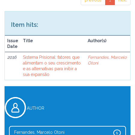
previous
1
next
Item hits:
Issue
Title
Author(s)
Date
2016
Sistema Prisional: fatores que
Fernandes, Marcelo
alimentam o seu crescimento
Otoni
e as alternativas para inibir a
sua expansão
AUTHOR
Fernandes, Marcelo Otoni
1