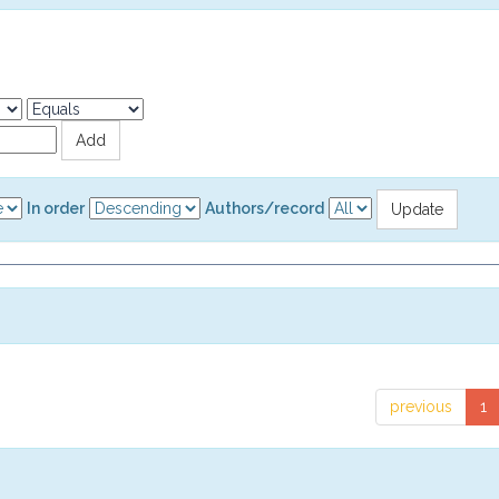
In order
Authors/record
previous
1