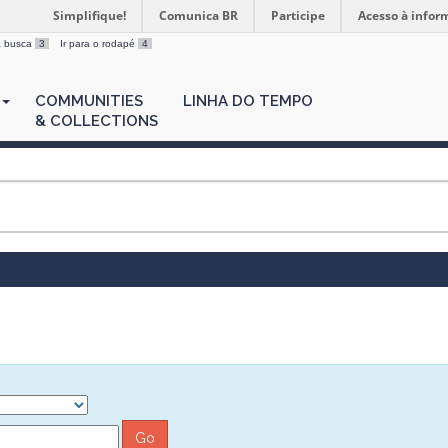
Simplifique!
Comunica BR
Participe
Acesso à infor
 a busca
3
Ir para o rodapé
4
COMMUNITIES
LINHA DO TEMPO
& COLLECTIONS