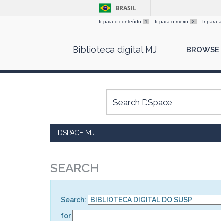
BRASIL
Ir para o conteúdo
1
Ir para o menu
2
Ir para
Skip
Biblioteca digital MJ
BROWSE
navigation
DSPACE MJ
SEARCH
Search:
for