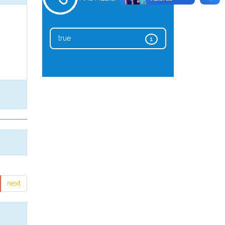
true
1
next