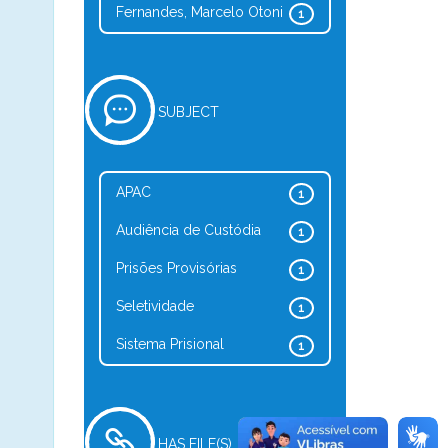
Fernandes, Marcelo Otoni
1
SUBJECT
APAC
1
Audiência de Custódia
1
Prisões Provisórias
1
Seletividade
1
Sistema Prisional
1
HAS FILE(S)