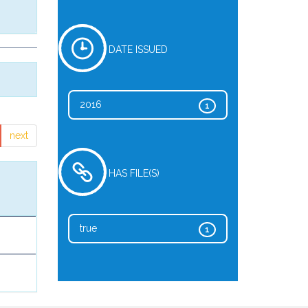
DATE ISSUED
2016
1
next
HAS FILE(S)
true
1