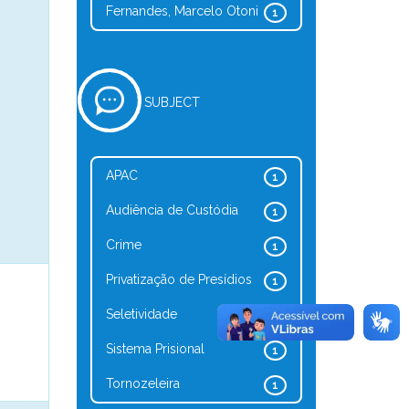
Fernandes, Marcelo Otoni
1
SUBJECT
APAC
1
Audiência de Custódia
1
Crime
1
Privatização de Presídios
1
Seletividade
1
Sistema Prisional
1
Tornozeleira
1