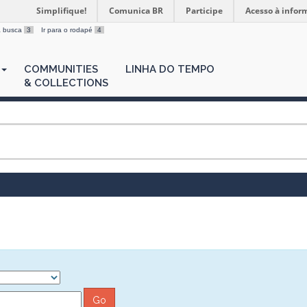
Simplifique!
Comunica BR
Participe
Acesso à infor
 a busca
3
Ir para o rodapé
4
COMMUNITIES
LINHA DO TEMPO
& COLLECTIONS