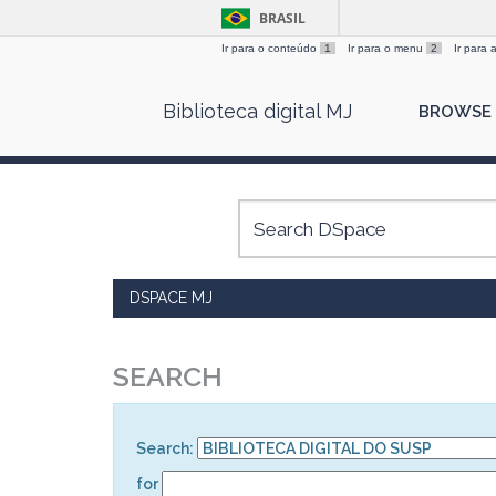
BRASIL
Ir para o conteúdo
1
Ir para o menu
2
Ir para
Skip
Biblioteca digital MJ
BROWSE
navigation
DSPACE MJ
SEARCH
Search:
for