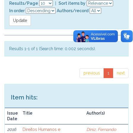
Results/Page
|
Sort items by
In order
Authors/record
Results 1-1 of 1 (Search time: 0.002 seconds).
previous
1
next
Item hits:
Issue
Title
Author(s)
Date
2016
Direitos Humanos e
Diniz, Fernando