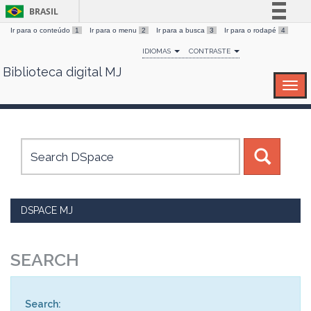
BRASIL
Ir para o conteúdo
1
Ir para o menu
2
Ir para a busca
3
Ir para o rodapé
4
Simplifique!
IDIOMAS
CONTRASTE
Comunica BR
Biblioteca digital MJ
Skip
Participe
navigation
Acesso à informação
Legislação
Canais
DSPACE MJ
SEARCH
Search: