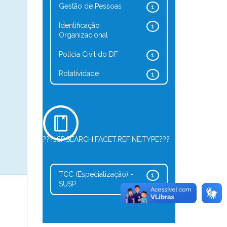
Gestão de Pessoas
1
Identificação
1
Organizacional
Polícia Civil do DF
1
Rotatividade
1
???JSP.SEARCH.FACET.REFINE.TYPE???
TCC (Especialização) -
1
SUSP