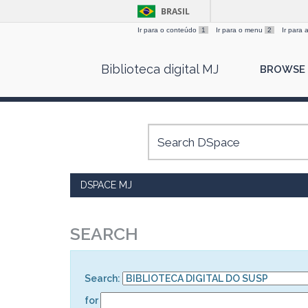
BRASIL
Ir para o conteúdo
1
Ir para o menu
2
Ir para
Skip
Biblioteca digital MJ
BROWSE
navigation
DSPACE MJ
SEARCH
Search:
for