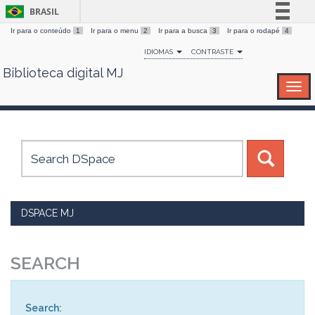
BRASIL
Ir para o conteúdo
1
Ir para o menu
2
Ir para a busca
3
Ir para o rodapé
4
Simplifique!
IDIOMAS
CONTRASTE
Comunica BR
Biblioteca digital MJ
Skip
Participe
navigation
Acesso à informação
Legislação
Canais
DSPACE MJ
SEARCH
Search: