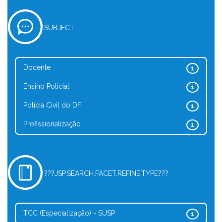
SUBJECT
Docente
1
Ensino Policial
1
Polícia Civil do DF
1
Profissionalização
1
???JSP.SEARCH.FACET.REFINE.TYPE???
TCC (Especialização) - SUSP
1