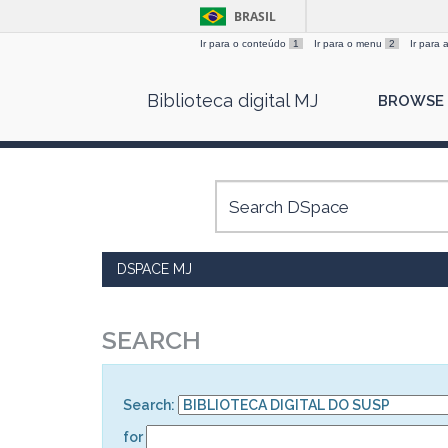
BRASIL
Ir para o conteúdo
1
Ir para o menu
2
Ir para
Skip
Biblioteca digital MJ
BROWSE
navigation
DSPACE MJ
SEARCH
Search:
for