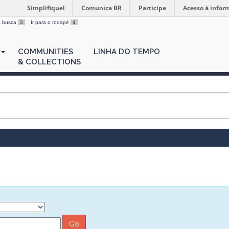
Simplifique!
Comunica BR
Participe
Acesso à infor
 a busca
3
Ir para o rodapé
4
COMMUNITIES
LINHA DO TEMPO
& COLLECTIONS