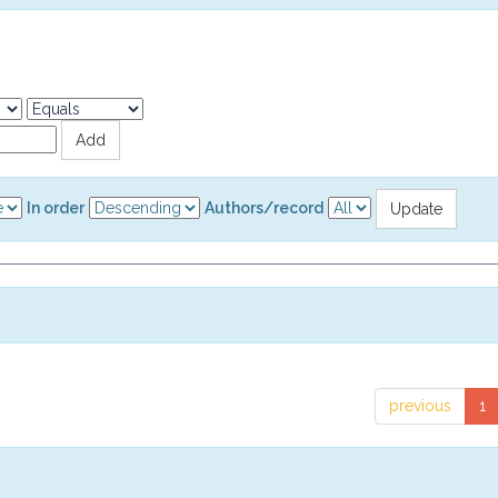
In order
Authors/record
previous
1