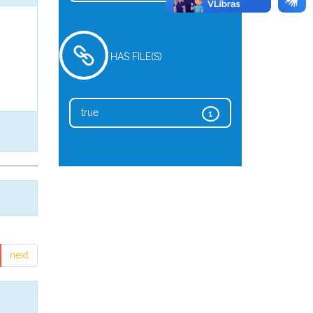
HAS FILE(S)
true
1
next