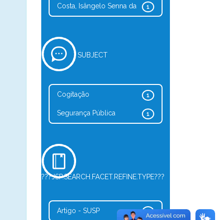
Costa, Isângelo Senna da
1
SUBJECT
Cogitação
1
Segurança Pública
1
???JSP.SEARCH.FACET.REFINE.TYPE???
Artigo - SUSP
1