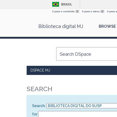
BRASIL
Ir para o conteúdo
1
Ir para o menu
2
Ir para
Skip
Biblioteca digital MJ
BROWSE
navigation
DSPACE MJ
SEARCH
Search:
for