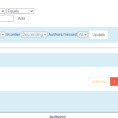
In order
Authors/record
previous
1
Author(s)