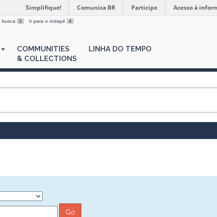
Simplifique!
Comunica BR
Participe
Acesso à infor
 a busca
3
Ir para o rodapé
4
COMMUNITIES
LINHA DO TEMPO
& COLLECTIONS