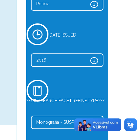
Polícia
1
DATE ISSUED
2016
1
???JSP.SEARCH.FACET.REFINE.TYPE???
Monografia - SUSP
1