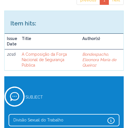
previous
1
next
Item hits:
Issue
Title
Author(s)
Date
2016
A Composição da Força
Bondespacho,
Nacional de Segurança
Eleonora Maria de
Pública
Queiroz
SUBJECT
Divisão Sexual do Trabalho
1