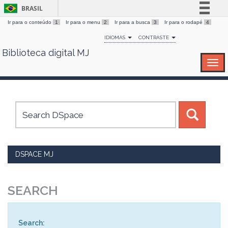
BRASIL
Ir para o conteúdo
1
Ir para o menu
2
Ir para a busca
3
Ir para o rodapé
4
Simplifique!
IDIOMAS
CONTRASTE
Comunica BR
Biblioteca digital MJ
Skip
Participe
navigation
Acesso à informação
Legislação
Canais
DSPACE MJ
SEARCH
Search: