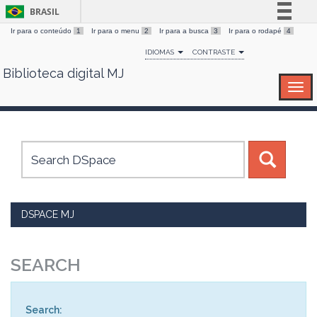
BRASIL
Ir para o conteúdo
1
Ir para o menu
2
Ir para a busca
3
Ir para o rodapé
4
Simplifique!
IDIOMAS
CONTRASTE
Comunica BR
Biblioteca digital MJ
Skip
Participe
navigation
Acesso à informação
Legislação
Canais
DSPACE MJ
SEARCH
Search: