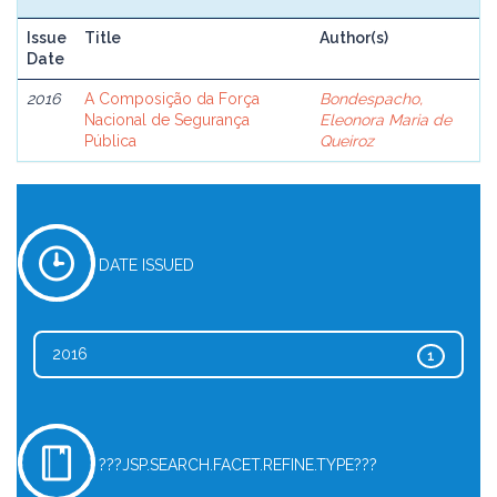
Issue
Title
Author(s)
Date
2016
A Composição da Força
Bondespacho,
Nacional de Segurança
Eleonora Maria de
Pública
Queiroz
DATE ISSUED
2016
1
???JSP.SEARCH.FACET.REFINE.TYPE???