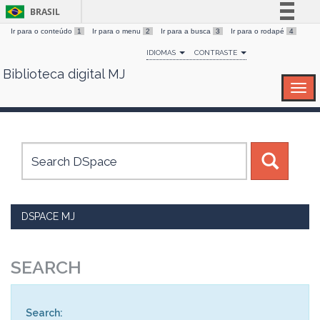
BRASIL
Ir para o conteúdo
1
Ir para o menu
2
Ir para a busca
3
Ir para o rodapé
4
Simplifique!
IDIOMAS
CONTRASTE
Comunica BR
Biblioteca digital MJ
Skip
Participe
navigation
Acesso à informação
Legislação
Canais
DSPACE MJ
SEARCH
Search: