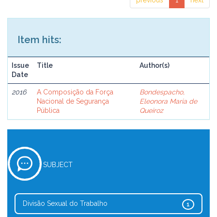
previous
1
next
Item hits:
Issue
Title
Author(s)
Date
2016
A Composição da Força
Bondespacho,
Nacional de Segurança
Eleonora Maria de
Pública
Queiroz
SUBJECT
Divisão Sexual do Trabalho
1