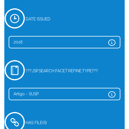
DATE ISSUED
2016
1
???JSP.SEARCH.FACET.REFINE.TYPE???
Artigo - SUSP
1
HAS FILE(S)