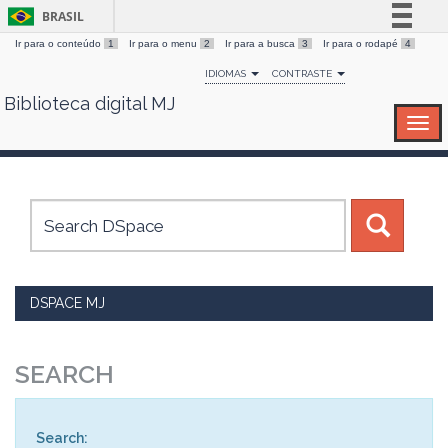
BRASIL
Ir para o conteúdo
1
Ir para o menu
2
Ir para a busca
3
Ir para o rodapé
4
Simplifique!
IDIOMAS
CONTRASTE
Comunica BR
Biblioteca digital MJ
Skip
Participe
navigation
Acesso à informação
Legislação
Canais
DSPACE MJ
SEARCH
Search: