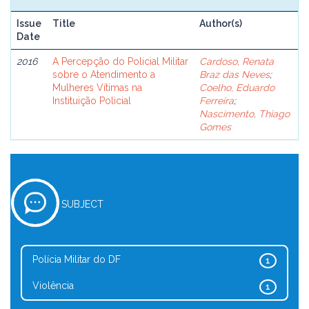
Issue
Title
Author(s)
Date
2016
A Percepção do Policial Militar
Cardoso, Renata
sobre o Atendimento a
Braz das Neves
;
Mulheres Vítimas na
Coelho, Eduardo
Instituição Policial
Ferreira
;
Nascimento, Thiago
Gomes
SUBJECT
Polícia Militar do DF
1
Violência
1