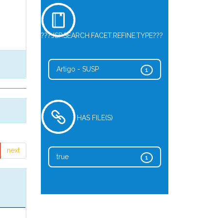
???JSP.SEARCH.FACET.REFINE.TYPE???
Artigo - SUSP
1
HAS FILE(S)
next
true
1