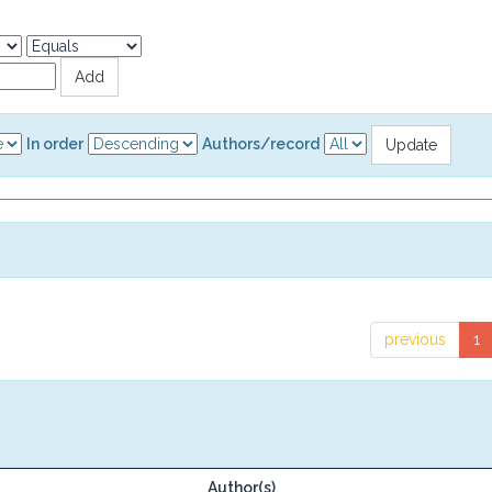
In order
Authors/record
previous
1
Author(s)