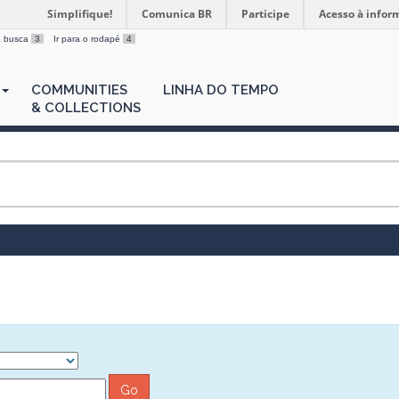
Simplifique!
Comunica BR
Participe
Acesso à infor
 a busca
3
Ir para o rodapé
4
COMMUNITIES
LINHA DO TEMPO
& COLLECTIONS