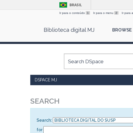
BRASIL
Ir para o conteúdo
1
Ir para o menu
2
Ir para
Skip
Biblioteca digital MJ
BROWSE
navigation
DSPACE MJ
SEARCH
Search:
for