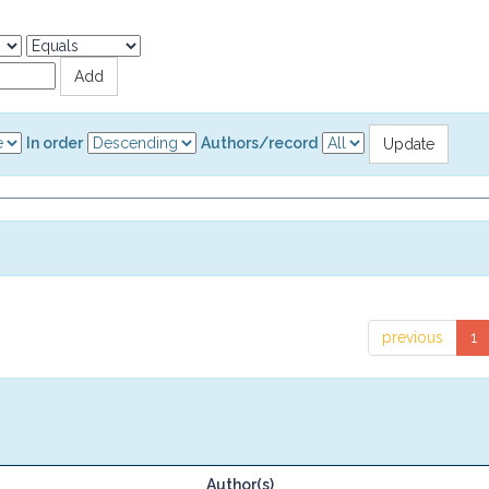
In order
Authors/record
previous
1
Author(s)