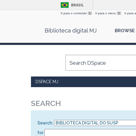
BRASIL
Ir para o conteúdo
1
Ir para o menu
2
Ir para
Skip
Biblioteca digital MJ
BROWSE
navigation
DSPACE MJ
SEARCH
Search:
for