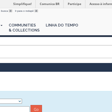
Simplifique!
Comunica BR
Participe
Acesso à infor
 a busca
3
Ir para o rodapé
4
COMMUNITIES
LINHA DO TEMPO
& COLLECTIONS