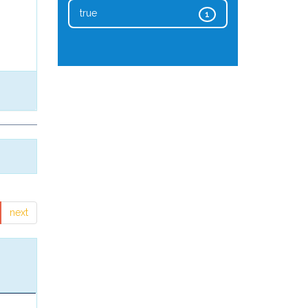
true
1
next