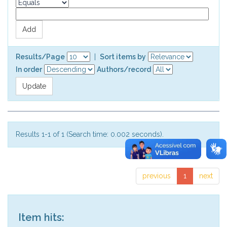
Results/Page
|
Sort items by
In order
Authors/record
Results 1-1 of 1 (Search time: 0.002 seconds).
previous
1
next
Item hits: