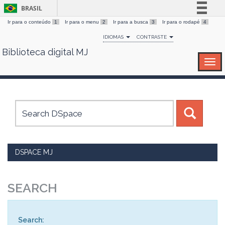
BRASIL
Ir para o conteúdo
1
Ir para o menu
2
Ir para a busca
3
Ir para o rodapé
4
Simplifique!
IDIOMAS
CONTRASTE
Comunica BR
Biblioteca digital MJ
Skip
Participe
navigation
Acesso à informação
Legislação
Canais
DSPACE MJ
SEARCH
Search: