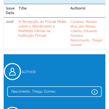
Issue
Title
Author(s)
Date
2016
A Percepção do Policial Militar
Cardoso, Renata
sobre o Atendimento a
Braz das Neves
;
Mulheres Vítimas na
Coelho, Eduardo
Instituição Policial
Ferreira
;
Nascimento, Thiago
Gomes
AUTHOR
Nascimento, Thiago Gomes
1