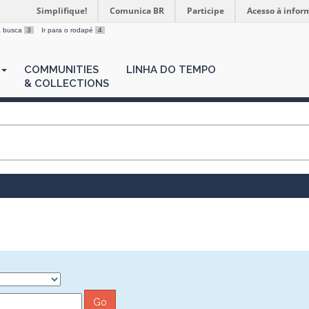
Simplifique!
Comunica BR
Participe
Acesso à infor
 a busca
3
Ir para o rodapé
4
COMMUNITIES
LINHA DO TEMPO
& COLLECTIONS