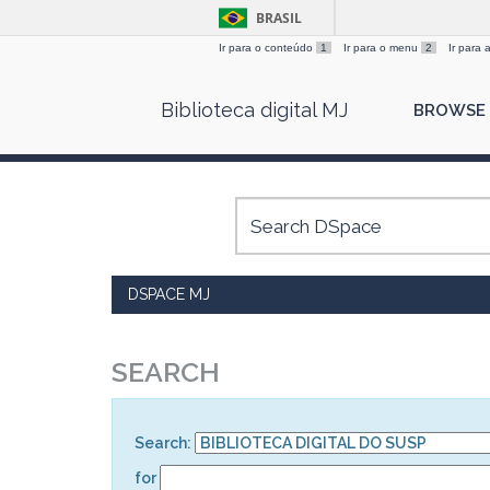
BRASIL
Ir para o conteúdo
1
Ir para o menu
2
Ir para
Skip
Biblioteca digital MJ
BROWSE
navigation
DSPACE MJ
SEARCH
Search:
for