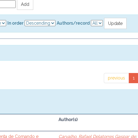
In order
Authors/record
previous
1
Author(s)
enta de Comando e
Carvalho, Rafael Delatorres Gaspar de
;