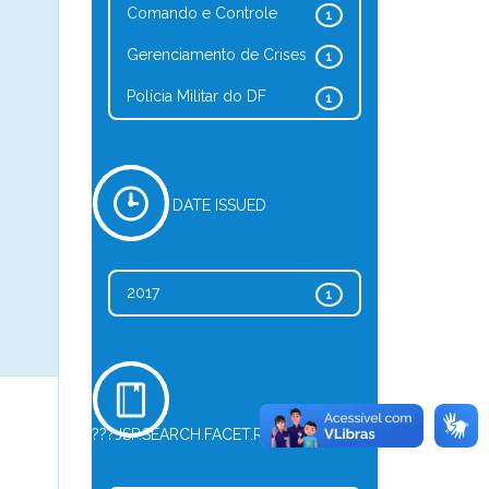
Comando e Controle
1
Gerenciamento de Crises
1
Polícia Militar do DF
1
DATE ISSUED
2017
1
???JSP.SEARCH.FACET.REFINE.TYPE???