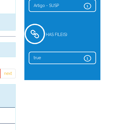
Artigo - SUSP
1
HAS FILE(S)
true
1
next