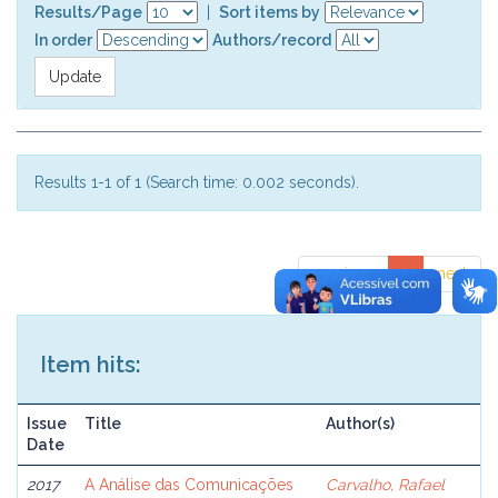
Results/Page
|
Sort items by
In order
Authors/record
Results 1-1 of 1 (Search time: 0.002 seconds).
previous
1
next
Item hits:
Issue
Title
Author(s)
Date
2017
A Análise das Comunicações
Carvalho, Rafael