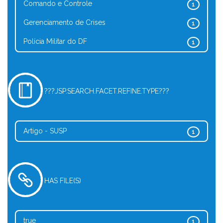
Comando e Controle
1
Gerenciamento de Crises
1
Polícia Militar do DF
1
???JSP.SEARCH.FACET.REFINE.TYPE???
Artigo - SUSP
1
HAS FILE(S)
true
1