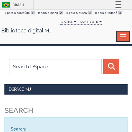
BRASIL
Ir para o conteúdo
1
Ir para o menu
2
Ir para a busca
3
Ir para o rodapé
4
Simplifique!
IDIOMAS
CONTRASTE
Comunica BR
Biblioteca digital MJ
Skip
Participe
navigation
Acesso à informação
Legislação
Canais
DSPACE MJ
SEARCH
Search: