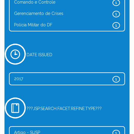
Comando e Controle
1
Gerenciamento de Crises
1
Polícia Militar do DF
1
DATE ISSUED
2017
1
???JSP.SEARCH.FACET.REFINE.TYPE???
Artigo - SUSP
1