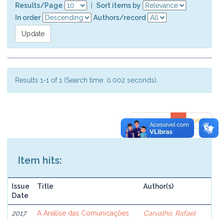
Results/Page
|
Sort items by
In order
Authors/record
Results 1-1 of 1 (Search time: 0.002 seconds).
previous
1
next
Item hits:
Issue
Title
Author(s)
Date
2017
A Análise das Comunicações
Carvalho, Rafael