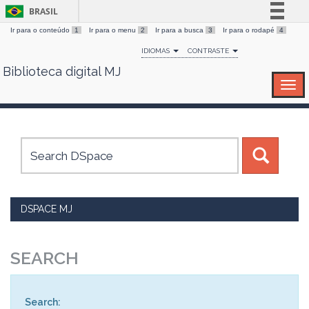
BRASIL
Ir para o conteúdo
1
Ir para o menu
2
Ir para a busca
3
Ir para o rodapé
4
Simplifique!
IDIOMAS
CONTRASTE
Comunica BR
Biblioteca digital MJ
Skip
Participe
navigation
Acesso à informação
Legislação
Canais
DSPACE MJ
SEARCH
Search: