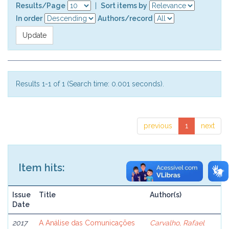
Results/Page
|
Sort items by
In order
Authors/record
Results 1-1 of 1 (Search time: 0.001 seconds).
previous
1
next
Item hits:
Issue
Title
Author(s)
Date
2017
A Análise das Comunicações
Carvalho, Rafael