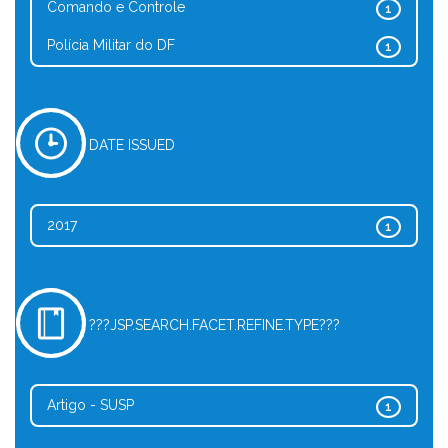
Comando e Controle
1
Polícia Militar do DF
1
DATE ISSUED
2017
1
???JSP.SEARCH.FACET.REFINE.TYPE???
Artigo - SUSP
1