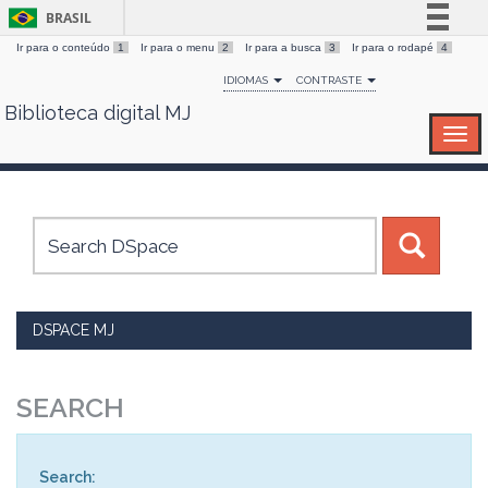
BRASIL
Ir para o conteúdo
1
Ir para o menu
2
Ir para a busca
3
Ir para o rodapé
4
Simplifique!
IDIOMAS
CONTRASTE
Comunica BR
Biblioteca digital MJ
Skip
Participe
navigation
Acesso à informação
Legislação
Canais
DSPACE MJ
SEARCH
Search: