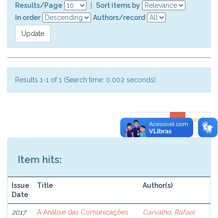
Results/Page
|
Sort items by
In order
Authors/record
Results 1-1 of 1 (Search time: 0.002 seconds).
previous
1
next
Item hits:
Issue
Title
Author(s)
Date
2017
A Análise das Comunicações
Carvalho, Rafael