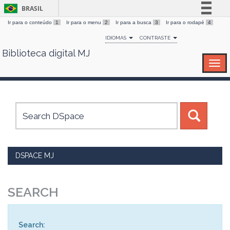
BRASIL
Ir para o conteúdo
1
Ir para o menu
2
Ir para a busca
3
Ir para o rodapé
4
Simplifique!
IDIOMAS
CONTRASTE
Comunica BR
Biblioteca digital MJ
Skip
Participe
navigation
Acesso à informação
Legislação
Canais
DSPACE MJ
SEARCH
Search: