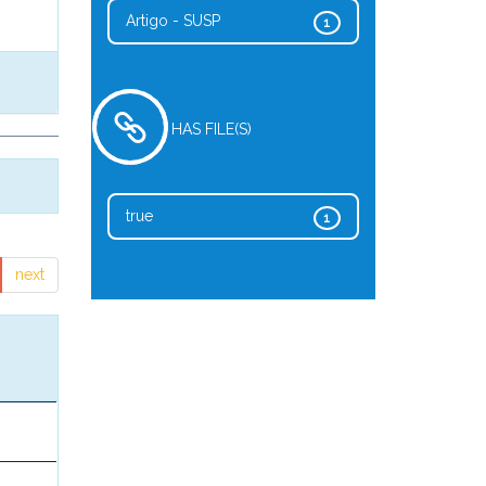
Artigo - SUSP
1
HAS FILE(S)
true
1
next