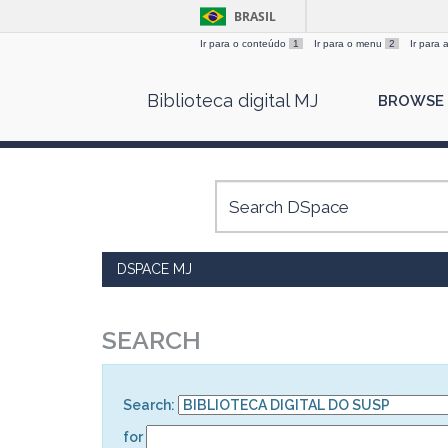
BRASIL
Ir para o conteúdo
1
Ir para o menu
2
Ir para
Skip
Biblioteca digital MJ
BROWSE
navigation
DSPACE MJ
SEARCH
Search:
for