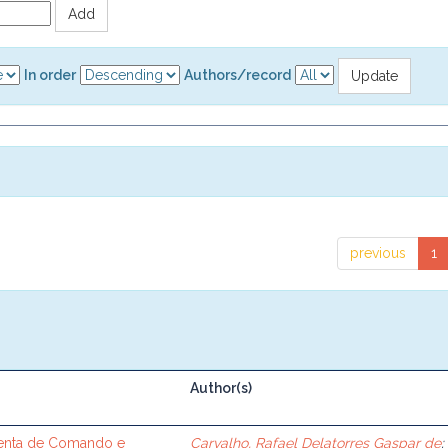
In order
Authors/record
previous
1
Author(s)
enta de Comando e
Carvalho, Rafael Delatorres Gaspar de
;