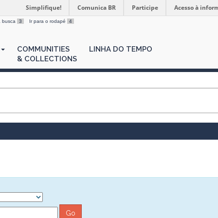
Simplifique!
Comunica BR
Participe
Acesso à infor
 a busca
3
Ir para o rodapé
4
COMMUNITIES
LINHA DO TEMPO
& COLLECTIONS