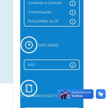
Comando e Controle
1
Comunicações
1
Polícia Militar do DF
1
DATE ISSUED
2017
1
???JSP.SEARCH.FACET.REFINE.TYPE???