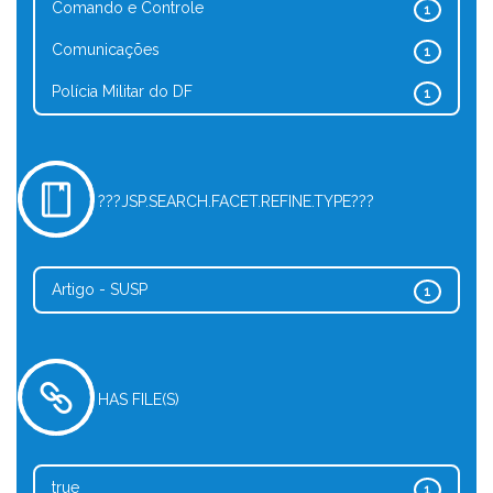
Comando e Controle
1
Comunicações
1
Polícia Militar do DF
1
???JSP.SEARCH.FACET.REFINE.TYPE???
Artigo - SUSP
1
HAS FILE(S)
true
1