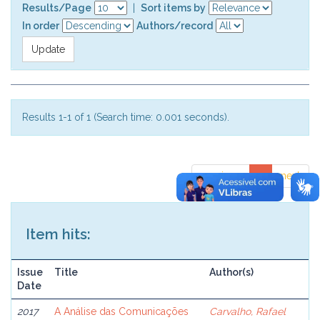
Results/Page
|
Sort items by
In order
Authors/record
Results 1-1 of 1 (Search time: 0.001 seconds).
previous
1
next
Item hits:
Issue
Title
Author(s)
Date
2017
A Análise das Comunicações
Carvalho, Rafael