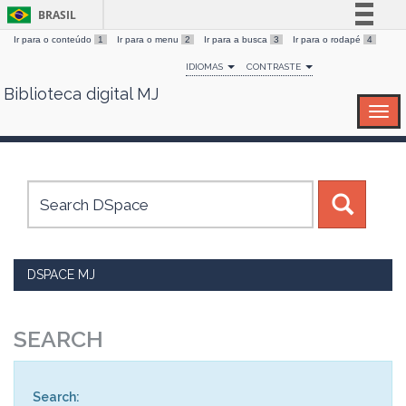
BRASIL
Ir para o conteúdo
1
Ir para o menu
2
Ir para a busca
3
Ir para o rodapé
4
Simplifique!
IDIOMAS
CONTRASTE
Comunica BR
Biblioteca digital MJ
Skip
Participe
navigation
Acesso à informação
Legislação
Canais
DSPACE MJ
SEARCH
Search: