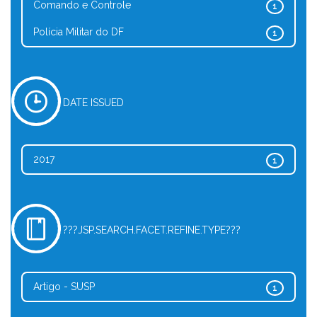
Comando e Controle
1
Polícia Militar do DF
1
DATE ISSUED
2017
1
???JSP.SEARCH.FACET.REFINE.TYPE???
Artigo - SUSP
1