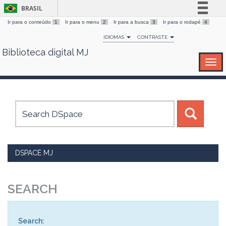
BRASIL
Ir para o conteúdo
1
Ir para o menu
2
Ir para a busca
3
Ir para o rodapé
4
Simplifique!
IDIOMAS
CONTRASTE
Comunica BR
Biblioteca digital MJ
Skip
Participe
navigation
Acesso à informação
Legislação
Canais
DSPACE MJ
SEARCH
Search: