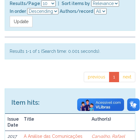
Results/Page
|
Sort items by
In order
Authors/record
Results 1-1 of 1 (Search time: 0.001 seconds).
previous
1
next
Item hits:
Issue
Title
Author(s)
Date
2017
A Análise das Comunicações
Carvalho, Rafael