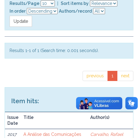
Results/Page
|
Sort items by
In order
Authors/record
Results 1-1 of 1 (Search time: 0.001 seconds).
previous
1
next
Item hits:
Issue
Title
Author(s)
Date
2017
A Análise das Comunicações
Carvalho, Rafael