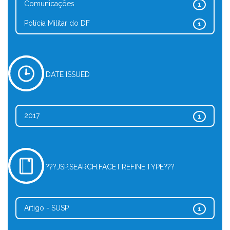
Comunicações
1
Polícia Militar do DF
1
DATE ISSUED
2017
1
???JSP.SEARCH.FACET.REFINE.TYPE???
Artigo - SUSP
1