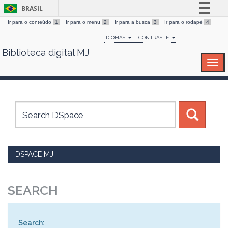
BRASIL
Ir para o conteúdo
1
Ir para o menu
2
Ir para a busca
3
Ir para o rodapé
4
Simplifique!
IDIOMAS
CONTRASTE
Comunica BR
Biblioteca digital MJ
Skip
Participe
navigation
Acesso à informação
Legislação
Canais
DSPACE MJ
SEARCH
Search: