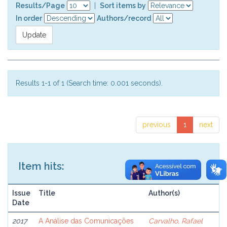
Results/Page
|
Sort items by
In order
Authors/record
Results 1-1 of 1 (Search time: 0.001 seconds).
previous
1
next
Item hits:
Issue
Title
Author(s)
Date
2017
A Análise das Comunicações
Carvalho, Rafael