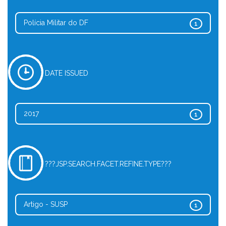
Polícia Militar do DF
1
DATE ISSUED
2017
1
???JSP.SEARCH.FACET.REFINE.TYPE???
Artigo - SUSP
1