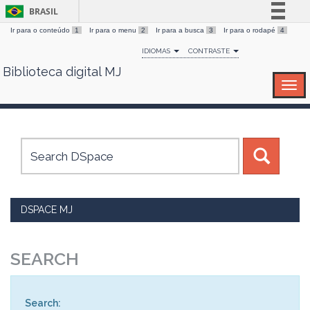
BRASIL
Ir para o conteúdo
1
Ir para o menu
2
Ir para a busca
3
Ir para o rodapé
4
Simplifique!
IDIOMAS
CONTRASTE
Comunica BR
Biblioteca digital MJ
Skip
Participe
navigation
Acesso à informação
Legislação
Canais
DSPACE MJ
SEARCH
Search: