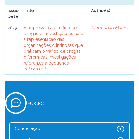
Issue
Title
Author(s)
Date
2019
A Repressão ao Tráfico de
Claro, João Maciel
Drogas: as investigações para
a representação das
organizações criminosas que
praticam o tráfico de drogas,
diferem das investigações
referentes a pequenos
traficantes?
SUBJECT
Condenação
1