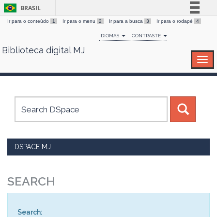
BRASIL
Ir para o conteúdo
1
Ir para o menu
2
Ir para a busca
3
Ir para o rodapé
4
Simplifique!
IDIOMAS
CONTRASTE
Comunica BR
Biblioteca digital MJ
Skip
Participe
navigation
Acesso à informação
Legislação
Canais
DSPACE MJ
SEARCH
Search: