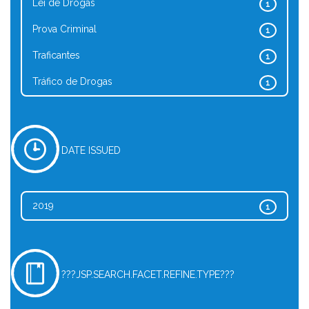
Lei de Drogas
1
Prova Criminal
1
Traficantes
1
Tráfico de Drogas
1
DATE ISSUED
2019
1
???JSP.SEARCH.FACET.REFINE.TYPE???