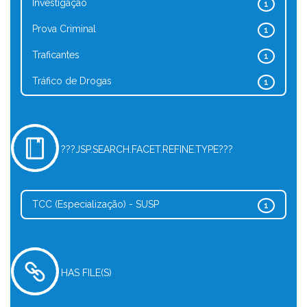
Investigação
1
Prova Criminal
1
Traficantes
1
Tráfico de Drogas
1
???JSP.SEARCH.FACET.REFINE.TYPE???
TCC (Especialização) - SUSP
1
HAS FILE(S)