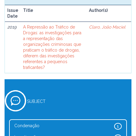
Issue
Title
Author(s)
Date
2019
A Repressão ao Tráfico de
Claro, João Maciel
Drogas: as investigações para
a representação das
organizações criminosas que
praticam o tráfico de drogas,
diferem das investigações
referentes a pequenos
traficantes?
SUBJECT
Condenação
1