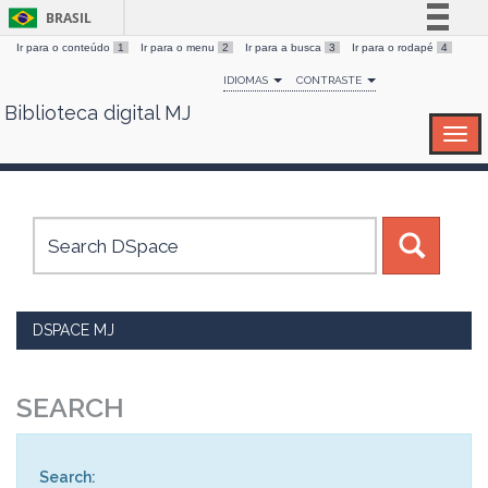
BRASIL
Ir para o conteúdo
1
Ir para o menu
2
Ir para a busca
3
Ir para o rodapé
4
Simplifique!
IDIOMAS
CONTRASTE
Comunica BR
Biblioteca digital MJ
Skip
Participe
navigation
Acesso à informação
Legislação
Canais
DSPACE MJ
SEARCH
Search: