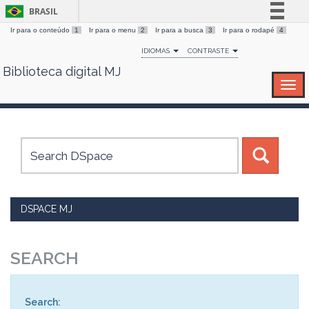
BRASIL
Ir para o conteúdo
1
Ir para o menu
2
Ir para a busca
3
Ir para o rodapé
4
Simplifique!
IDIOMAS
CONTRASTE
Comunica BR
Biblioteca digital MJ
Skip
Participe
navigation
Acesso à informação
Legislação
Canais
DSPACE MJ
SEARCH
Search: