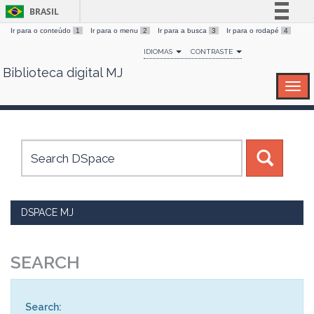
BRASIL
Ir para o conteúdo
1
Ir para o menu
2
Ir para a busca
3
Ir para o rodapé
4
Simplifique!
IDIOMAS
CONTRASTE
Comunica BR
Biblioteca digital MJ
Skip
Participe
navigation
Acesso à informação
Legislação
Canais
DSPACE MJ
SEARCH
Search: