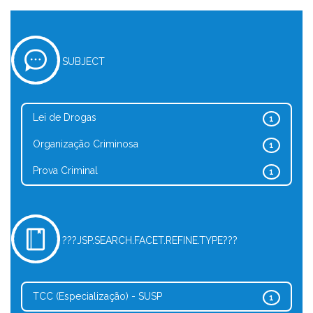
SUBJECT
Lei de Drogas
1
Organização Criminosa
1
Prova Criminal
1
???JSP.SEARCH.FACET.REFINE.TYPE???
TCC (Especialização) - SUSP
1