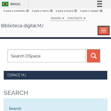
BRASIL
Ir para o conteúdo
1
Ir para o menu
2
Ir para a busca
3
Ir para o rodapé
4
Simplifique!
IDIOMAS
CONTRASTE
Comunica BR
Biblioteca digital MJ
Skip
Participe
navigation
Acesso à informação
Legislação
Canais
DSPACE MJ
SEARCH
Search: