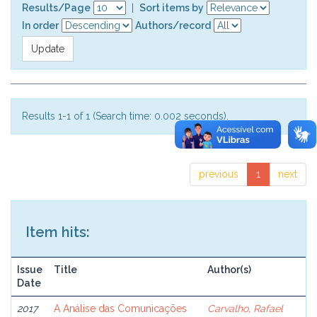
Results/Page
|
Sort items by
In order
Authors/record
Results 1-1 of 1 (Search time: 0.002 seconds).
previous
1
next
Item hits:
Issue
Title
Author(s)
Date
2017
A Análise das Comunicações
Carvalho, Rafael