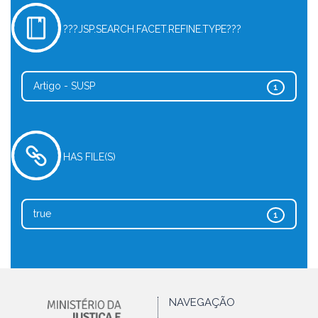
???JSP.SEARCH.FACET.REFINE.TYPE???
Artigo - SUSP
1
HAS FILE(S)
true
1
NAVEGAÇÃO