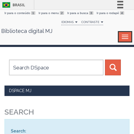
BRASIL
Ir para o conteúdo
1
Ir para o menu
2
Ir para a busca
3
Ir para o rodapé
4
Simplifique!
IDIOMAS
CONTRASTE
Comunica BR
Biblioteca digital MJ
Skip
Participe
navigation
Acesso à informação
Legislação
Canais
DSPACE MJ
SEARCH
Search: