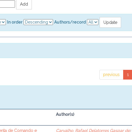
In order
Authors/record
previous
1
Author(s)
enta de Comando e
Carvalho, Rafael Delatorres Gaspar de
;