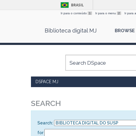
BRASIL
Ir para o conteúdo
1
Ir para o menu
2
Ir para
Skip
Biblioteca digital MJ
BROWSE
navigation
DSPACE MJ
SEARCH
Search:
for