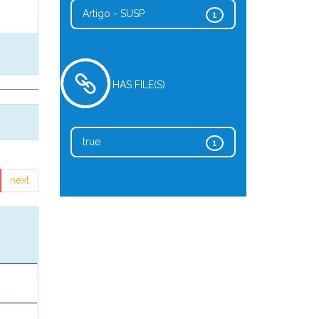
Artigo - SUSP
1
HAS FILE(S)
true
1
next