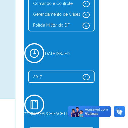
Comando e Controle
1
Gerenciamento de Crises
1
Polícia Militar do DF
1
DATE ISSUED
2017
1
???JSP.SEARCH.FACET.REFINE.TYPE???