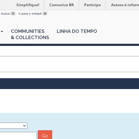
Simplifique!
Comunica BR
Participe
Acesso à infor
 a busca
3
Ir para o rodapé
4
COMMUNITIES
LINHA DO TEMPO
& COLLECTIONS