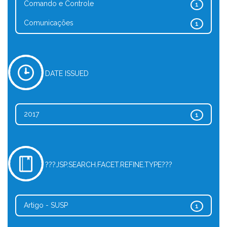
Comando e Controle
1
Comunicações
1
DATE ISSUED
2017
1
???JSP.SEARCH.FACET.REFINE.TYPE???
Artigo - SUSP
1