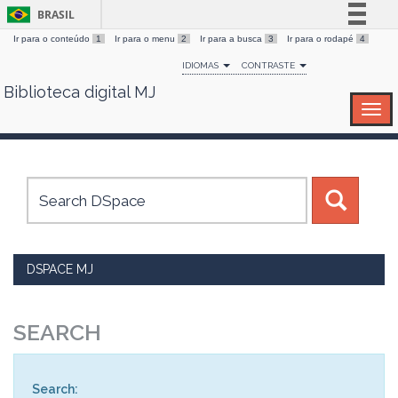
BRASIL
Ir para o conteúdo
1
Ir para o menu
2
Ir para a busca
3
Ir para o rodapé
4
Simplifique!
IDIOMAS
CONTRASTE
Comunica BR
Biblioteca digital MJ
Skip
Participe
navigation
Acesso à informação
Legislação
Canais
DSPACE MJ
SEARCH
Search: