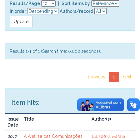
Results/Page
|
Sort items by
In order
Authors/record
Results 1-1 of 1 (Search time: 0.002 seconds).
previous
1
next
Item hits:
Issue
Title
Author(s)
Date
2017
A Análise das Comunicações
Carvalho, Rafael