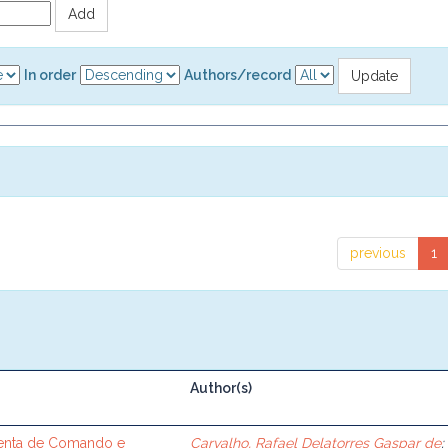
In order
Authors/record
previous
1
Author(s)
enta de Comando e
Carvalho, Rafael Delatorres Gaspar de
;