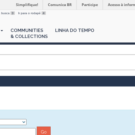
Simplifique!
Comunica BR
Participe
Acesso à infor
 a busca
3
Ir para o rodapé
4
COMMUNITIES
LINHA DO TEMPO
& COLLECTIONS