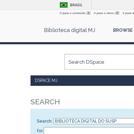
BRASIL
Ir para o conteúdo
1
Ir para o menu
2
Ir para
Skip
Biblioteca digital MJ
BROWSE
navigation
DSPACE MJ
SEARCH
Search:
for