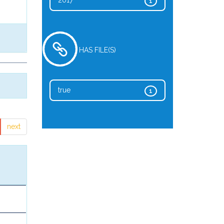
2017
1
HAS FILE(S)
true
1
next