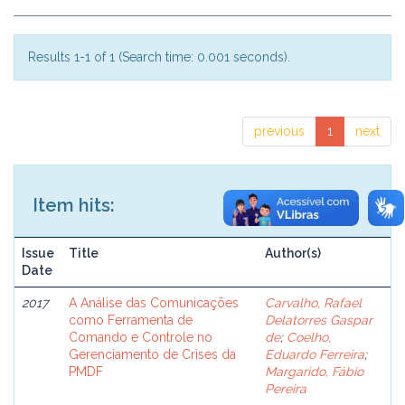
Results 1-1 of 1 (Search time: 0.001 seconds).
previous
1
next
Item hits:
Issue
Title
Author(s)
Date
2017
A Análise das Comunicações
Carvalho, Rafael
como Ferramenta de
Delatorres Gaspar
Comando e Controle no
de
;
Coelho,
Gerenciamento de Crises da
Eduardo Ferreira
;
PMDF
Margarido, Fábio
Pereira