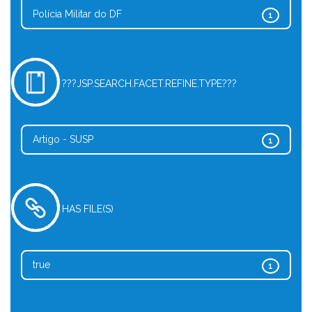
Polícia Militar do DF
1
???JSP.SEARCH.FACET.REFINE.TYPE???
Artigo - SUSP
1
HAS FILE(S)
true
1