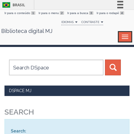
BRASIL
Ir para o conteúdo
1
Ir para o menu
2
Ir para a busca
3
Ir para o rodapé
4
Simplifique!
IDIOMAS
CONTRASTE
Comunica BR
Biblioteca digital MJ
Skip
Participe
navigation
Acesso à informação
Legislação
Canais
DSPACE MJ
SEARCH
Search: