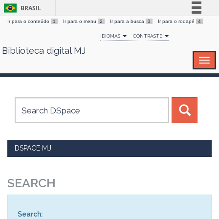
BRASIL
Ir para o conteúdo
1
Ir para o menu
2
Ir para a busca
3
Ir para o rodapé
4
Simplifique!
IDIOMAS
CONTRASTE
Comunica BR
Biblioteca digital MJ
Skip
Participe
navigation
Acesso à informação
Legislação
Canais
DSPACE MJ
SEARCH
Search: