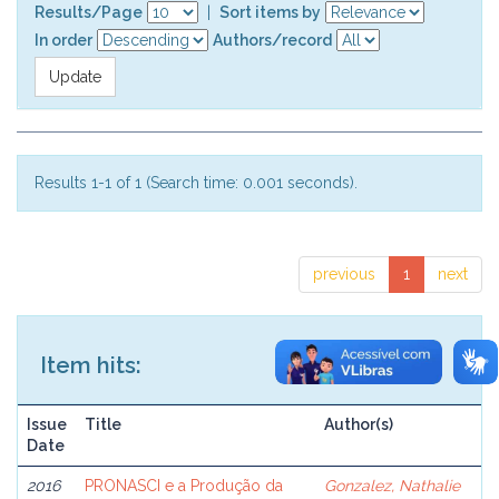
Results/Page
|
Sort items by
In order
Authors/record
Results 1-1 of 1 (Search time: 0.001 seconds).
previous
1
next
Item hits:
Issue
Title
Author(s)
Date
2016
PRONASCI e a Produção da
Gonzalez, Nathalie