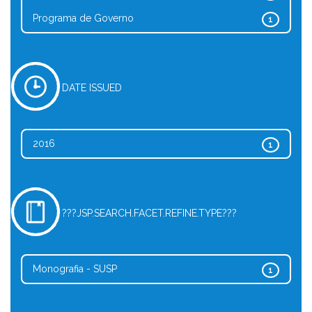
Programa de Governo
1
DATE ISSUED
2016
1
???JSP.SEARCH.FACET.REFINE.TYPE???
Monografia - SUSP
1