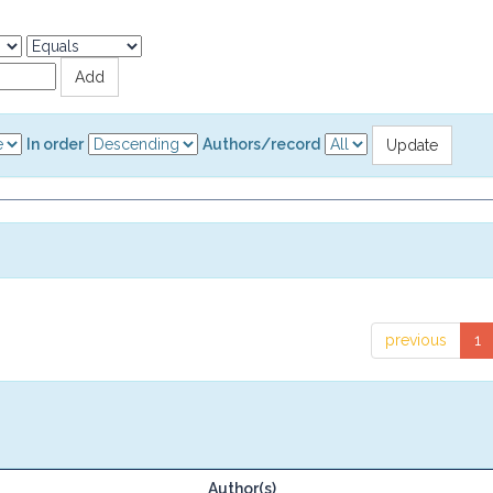
In order
Authors/record
previous
1
Author(s)