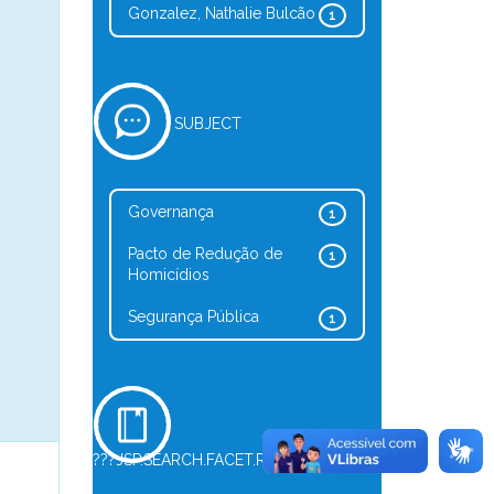
Gonzalez, Nathalie Bulcão
1
SUBJECT
Governança
1
Pacto de Redução de
1
Homicídios
Segurança Pública
1
???JSP.SEARCH.FACET.REFINE.TYPE???