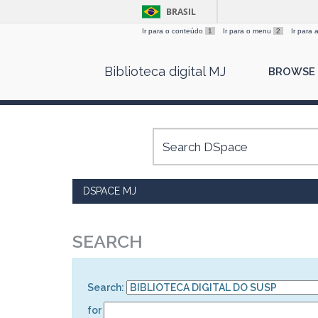
BRASIL
Ir para o conteúdo
1
Ir para o menu
2
Ir para
Skip
Biblioteca digital MJ
BROWSE
navigation
DSPACE MJ
SEARCH
Search:
for