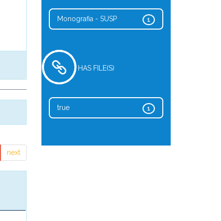
Monografia - SUSP
1
HAS FILE(S)
true
1
next