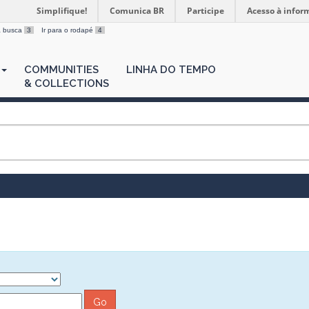
Simplifique!
Comunica BR
Participe
Acesso à infor
 a busca
3
Ir para o rodapé
4
COMMUNITIES
LINHA DO TEMPO
& COLLECTIONS